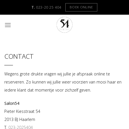
Skip
BOEK ONLINE
T.
023-20 25 404
to
content
CONTACT
Wegens grote drukte vragen wij jullie je afspraak online te
reserveren. Zo kunnen wij jullie weer voorzien van mooi haar en
iedere klant dat momentje voor zichzelf geven.
Salon54
Pieter Kiesstraat 54
2013 BJ Haarlem
T.
023-2025404