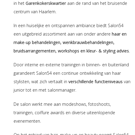
in het
Garenkokerskwartier
aan de rand van het bruisende
centrum van Haarlem.
In een huiselijke en ontspannen ambiance biedt Salon54
een uitgebreid assortiment aan van onder andere
haar en
make-up behandelingen, wenkbrauwbehandelingen,
bruidsarrangementen, workshops en kleur- & styling advies
.
Door interne en externe trainingen in binnen- en buitenland
garandeert Salon54 een continue ontwikkeling van haar
stylisten, wat zich vertaalt in
verschillende functieniveaus
van
junior tot en met salonmanager.
De salon werkt mee aan modeshows, fotoshoots,
trainingen, coiffure awards en diverse uiteenlopende
evenementen.
Op het gebied van hair, make-up en beauty neemt Salon54