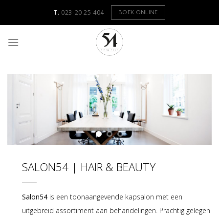
Skip
BOEK ONLINE
T.
023-20 25 404
to
content
SALON54 | HAIR & BEAUTY
Salon54
is een toonaangevende kapsalon met een
uitgebreid assortiment aan behandelingen. Prachtig gelegen